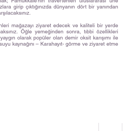
ak; Pamukkale'nin travertenleri uluslararası üne
zlara girip çıktığınızda dünyanın dört bir yanından
rşılacaksınız.
leri mağazayı ziyaret edecek ve kaliteli bir yerde
aksınız. Öğle yemeğinden sonra, tıbbi özellikleri
yaygın olarak popüler olan demir oksit karışımı ile
 suyu kaynağını – Karahayıt- görme ve ziyaret etme
KORSAN TEKNESİ - GÜNÜ BİRLİK