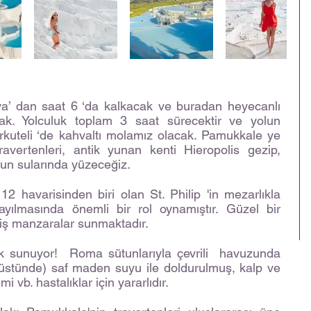
ya’ dan saat 6 ‘da kalkacak ve buradan heyecanlı
cak. Yolculuk toplam 3 saat sürecektir ve yolun
rkuteli ‘de kahvaltı molamız olacak. Pamukkale ye
avertenleri, antik yunan kenti Hieropolis gezip,
nun sularında yüzeceğiz.
 12 havarisinden biri olan St. Philip 'in mezarlıkla
 yayılmasında önemli bir rol oynamıştır. Güzel bir
iş manzaralar sunmaktadır.
vk sunuyor! Roma sütunlarıyla çevrili havuzunda
 üstünde) saf maden suyu ile doldurulmuş, kalp ve
i vb. hastalıklar için yararlıdır.