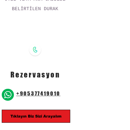
BELİRTİLEN DURAK
Rezervasyon
+905377419010
Tıklayın Biz Sizi Arayalım