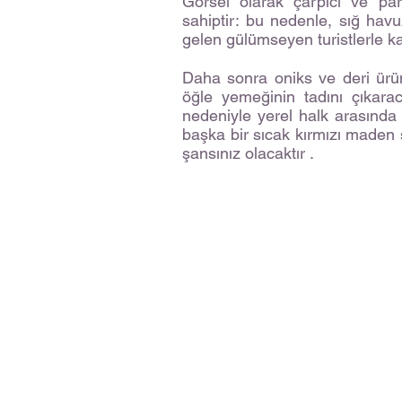
Görsel olarak çarpıcı ve parl
sahiptir: bu nedenle, sığ havu
gelen gülümseyen turistlerle ka
Daha sonra oniks ve deri ürün
öğle yemeğinin tadını çıkarac
nedeniyle yerel halk arasında 
başka bir sıcak kırmızı maden
şansınız olacaktır .
- Golpon Travel - KEMER 