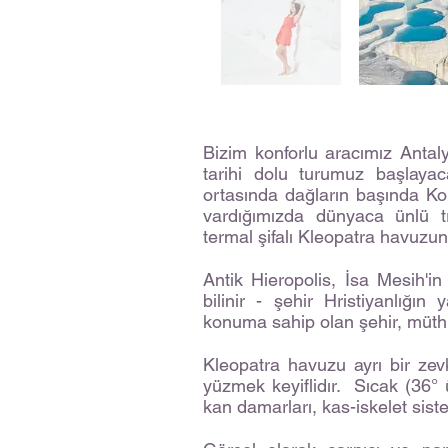
Bizim konforlu aracımız Antal
tarihi dolu turumuz başlaya
ortasında dağların başında Ko
vardığımızda dünyaca ünlü tr
termal şifalı Kleopatra havuzu
Antik Hieropolis, İsa Mesih'in
bilinir - şehir Hristiyanlığın
konuma sahip olan şehir, müth
Kleopatra havuzu ayrı bir ze
yüzmek keyiflidır. Sıcak (36°
kan damarları, kas-iskelet sistem